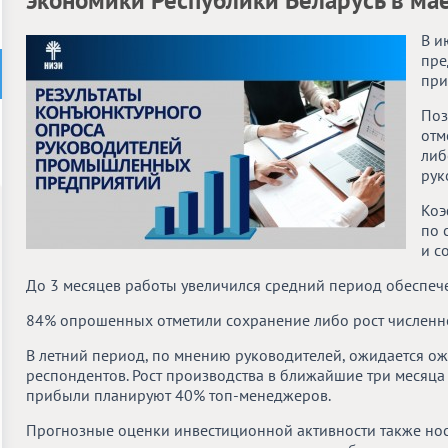
экономики Республики Беларусь в мае
В и
пре
при
Поз
отм
либ
рук
Коэ
по 
и с
До 3 месяцев работы увеличился средний период обеспеч
84% опрошенных отметили сохранение либо рост численно
В летний период, по мнению руководителей, ожидается о
респондентов. Рост производства в ближайшие три месяца
прибыли планируют 40% топ-менеджеров.
Прогнозные оценки инвестиционной активности также нос