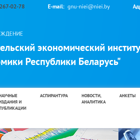
 267-02-78
E-mail:
gnu-niei@niei.by
Ад
РЕЖДЕНИЕ
ельский экономический институ
мики Республики Беларусь"
НАУЧНЫЕ
АСПИРАНТУРА
НОВОСТИ,
АНКЕТЫ
ИЗДАНИЯ И
АНАЛИТИКА
ПУБЛИКАЦИИ