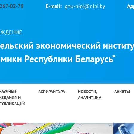
 267-02-78
E-mail:
gnu-niei@niei.by
Ад
РЕЖДЕНИЕ
ельский экономический институ
мики Республики Беларусь"
НАУЧНЫЕ
АСПИРАНТУРА
НОВОСТИ,
АНКЕТЫ
ИЗДАНИЯ И
АНАЛИТИКА
ПУБЛИКАЦИИ