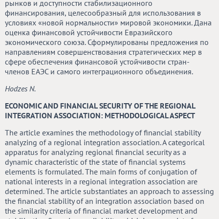
рынков и доступности стабилизационного
финансирования, целесообразный для использования в
условиях «новой нормальности» мировой экономики. Дана
оценка финансовой устойчивости Евразийского
экономического союза. Сформулированы предложения по
направлениям совершенствования стратегических мер в
сфере обеспечения финансовой устойчивости стран-
членов ЕАЭС и самого интеграционного объединения.
Но
dzes N.
ECONOMIC AND FINANCIAL SECURITY OF THE REGIONAL
INTEGRATION ASSOCIATION: METHODOLOGICAL ASPECT
The article examines the methodology of financial stability
analyzing of a regional integration association. A categorical
apparatus for analyzing regional financial security as a
dynamic characteristic of the state of financial systems
elements is formulated. The main forms of conjugation of
national interests in a regional integration association are
determined. The article substantiates an approach to assessing
the financial stability of an integration association based on
the similarity criteria of financial market development and