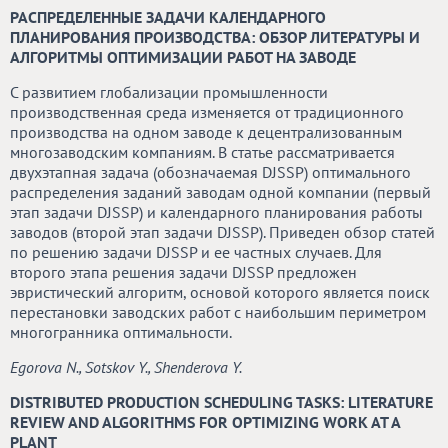
РАСПРЕДЕЛЕННЫЕ ЗАДАЧИ КАЛЕНДАРНОГО
ПЛАНИРОВАНИЯ ПРОИЗВОДСТВА: ОБЗОР ЛИТЕРАТУРЫ И
АЛГОРИТМЫ ОПТИМИЗАЦИИ РАБОТ НА ЗАВОДЕ
С развитием глобализации промышленности
производственная среда изменяется от традиционного
производства на одном заводе к децентрализованным
многозаводским компаниям. В статье рассматривается
двухэтапная задача (обозначаемая DJSSP) оптимального
распределения заданий заводам одной компании (первый
этап задачи DJSSP) и календарного планирования работы
заводов (второй этап задачи DJSSP). Приведен обзор статей
по решению задачи DJSSP и ее частных случаев. Для
второго этапа решения задачи DJSSP предложен
эвристический алгоритм, основой которого является поиск
перестановки заводских работ с наибольшим периметром
многогранника оптимальности.
Egorova N., Sotskov Y., Shenderova Y.
DISTRIBUTED PRODUCTION SCHEDULING TASKS: LITERATURE
REVIEW AND ALGORITHMS FOR OPTIMIZING WORK AT A
PLANT