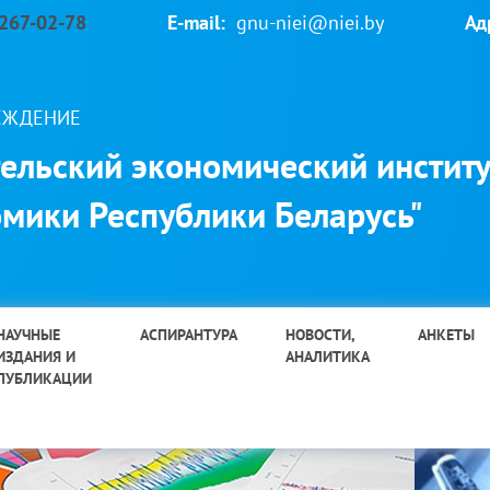
 267-02-78
E-mail:
gnu-niei@niei.by
Ад
РЕЖДЕНИЕ
ельский экономический институ
мики Республики Беларусь"
НАУЧНЫЕ
АСПИРАНТУРА
НОВОСТИ,
АНКЕТЫ
ИЗДАНИЯ И
АНАЛИТИКА
ПУБЛИКАЦИИ