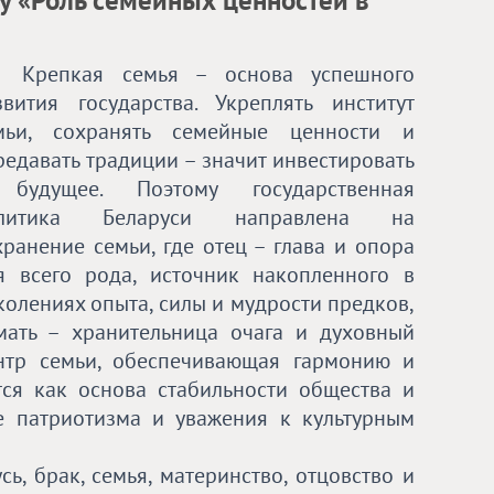
 «Роль семейных ценностей в
Крепкая семья – основа успешного
звития государства. Укреплять институт
мьи, сохранять семейные ценности и
редавать традиции – значит инвестировать
будущее. Поэтому государственная
литика Беларуси направлена на
хранение семьи, где отец – глава и опора
я всего рода, источник накопленного в
колениях опыта, силы и мудрости предков,
мать – хранительница очага и духовный
нтр семьи, обеспечивающая гармонию и
тся как основа стабильности общества и
е патриотизма и уважения к культурным
ь, брак, семья, материнство, отцовство и