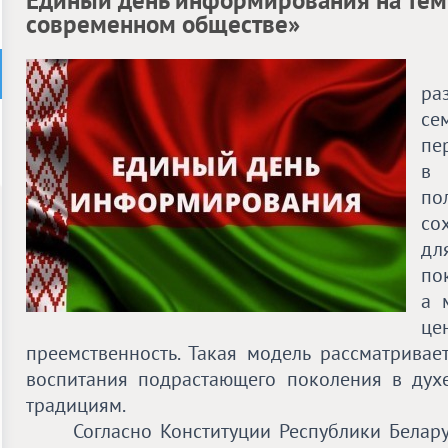
Единый день информирования на тему
современном обществе»
ра
се
пе
в 
по
со
дл
по
а 
це
преемственность. Такая модель рассматривае
воспитания подрастающего поколения в дух
традициям.
Согласно Конституции Республики Беларус