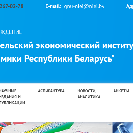
 267-02-78
E-mail:
gnu-niei@niei.by
Ад
РЕЖДЕНИЕ
ельский экономический институ
мики Республики Беларусь"
НАУЧНЫЕ
АСПИРАНТУРА
НОВОСТИ,
АНКЕТЫ
ИЗДАНИЯ И
АНАЛИТИКА
ПУБЛИКАЦИИ