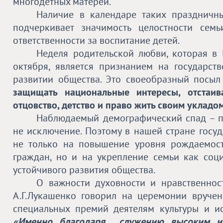
многодетных матерей.
Наличие в календаре таких праздничн
подчеркивает значимость целостности сем
ответственности за воспитание детей.
Неделя родительской любви
, которая в
октября, является признанием на государс
развитии общества. Это своеобразный посы
защищать национальные интересы, отстаив
отцовство, детство и право жить своим укладо
Наблюдаемый демографический спад – пр
не исключение. Поэтому в нашей стране госу
не только на повышение уровня рождаемост
граждан, но и на укрепление семьи как соци
устойчивого развития общества.
О важности духовности и нравственнос
А.Г.Лукашенко говорил на церемонии вруче
специальных премий деятелям культуры и ис
«Именно благодаря… служению высоким и