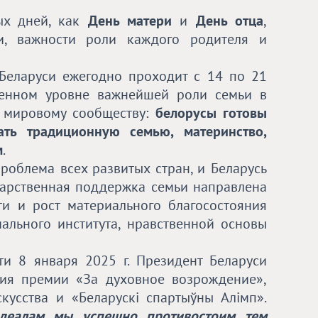
ых дней, как
День матери
и
День отца
,
ьи, важности роли каждого родителя и
 Беларуси ежегодно проходит с 14 по 21
твенном уровне важнейшей роли семьи в
л мировому сообществу:
белорусы готовы
ать традиционную семью, материнство,
м
.
облема всех развитых стран, и Беларусь
дарственная поддержка семьи направлена
и и рост материального благосостояния
ального института, нравственной основы
ти 8 января 2025 г. Президент Беларуси
ния премии «За духовное возрождение»,
кусства и «Беларускi спартыўны Алiмп».
деалам мы успешно противостоим тем