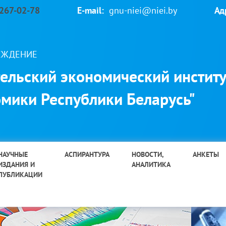
 267-02-78
E-mail:
gnu-niei@niei.by
Ад
РЕЖДЕНИЕ
ельский экономический институ
мики Республики Беларусь"
НАУЧНЫЕ
АСПИРАНТУРА
НОВОСТИ,
АНКЕТЫ
ИЗДАНИЯ И
АНАЛИТИКА
ПУБЛИКАЦИИ